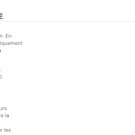
É
n. En
uniquement
a
:
0
urs.
e la
r les