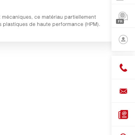
Europe
t mécaniques, ce matériau partiellement
Nord-
FR
es plastiques de haute performance (HPM).
Améric
Françai
Asie
English
Deutsc
Connec
Découp
de
barres
Découp
de
plaque
Shop
Téléch